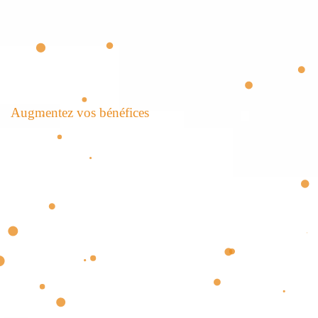
A
u
g
m
e
n
t
e
z
v
o
s
b
é
n
é
f
i
c
e
s