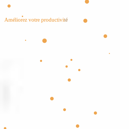
A
m
é
l
i
o
r
e
z
v
o
t
r
e
p
r
o
d
u
c
t
i
v
i
t
é