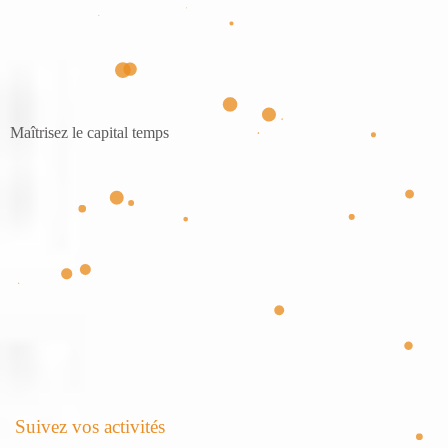
Maîtrisez le capital temps
S
u
i
v
e
z
v
o
s
a
c
t
i
v
i
t
é
s